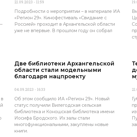
21.09.2023
11:59
19
Подробности о мероприятии – в материале ИА
Вм
«Регион 29». Кинофестиваль «Свидание с
Цы
 —
Россией» проходит в Архангельской области
Со
уже не впервые. В прошлом году он собрал
пр
ст
Две библиотеки Архангельской
Т
области стали модельными
д
благодаря нацпроекту
м
04.09.2023
16:33
21
 в
Об этом сообщило ИА «Регион 29». Новый
Гу
ой
статус получили Вилегодская сельская
пр
библиотека и Коношская библиотека имени
из
р
Иосифа Бродского. Их залы стали
Пу
многофункциональными, закуплены новые
за
книги.