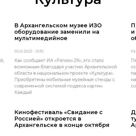
В Архангельском музее ИЗО
П
оборудование заменили на
и
мультимедийное
о
06.10.2023
16:56
04
й,
Как сообщает ИА «Регион 29», это стало
Пе
возможным благодаря участию Архангельской
ос
области в национальном проекте «Культура».
па
Приобретены мобильные музейные стенды с
на
современной системой подвеса картин.
со
Каждый
Кинофестиваль «Свидание с
Д
Россией» откроется в
т
Архангельске в конце октября
А