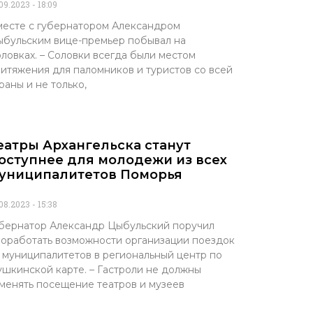
.09.2023
18:09
есте с губернатором Александром
бульским вице-премьер побывал на
ловках. – Соловки всегда были местом
итяжения для паломников и туристов со всей
раны и не только,
еатры Архангельска станут
оступнее для молодежи из всех
униципалитетов Поморья
.08.2023
15:38
бернатор Александр Цыбульский поручил
оработать возможности организации поездок
 муниципалитетов в региональный центр по
шкинской карте. – Гастроли не должны
менять посещение театров и музеев