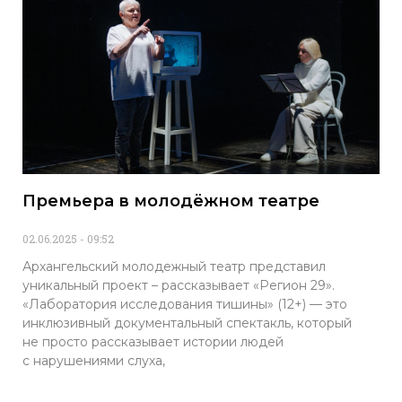
Премьера в молодёжном театре
02.06.2025
09:52
Архангельский молодежный театр представил
уникальный проект – рассказывает «Регион 29».
«Лаборатория исследования тишины» (12+) — это
инклюзивный документальный спектакль, который
не просто рассказывает истории людей
с нарушениями слуха,