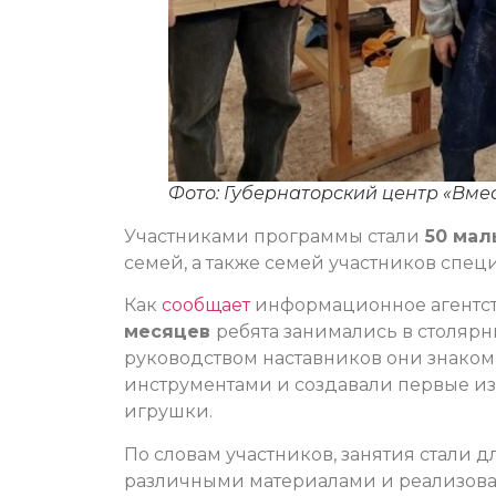
Фото: Губернаторский центр «Вме
Участниками программы стали
50 мал
семей, а также семей участников спе
Как
сообщает
информационное агентств
месяцев
ребята занимались в столярн
руководством наставников они знакоми
инструментами и создавали первые и
игрушки.
По словам участников, занятия стали д
различными материалами и реализоват