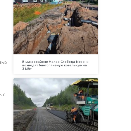
ных
В микрорайоне Малая Слобода Мезени
возводят биотопливную котельную на
3 МВт
ь с