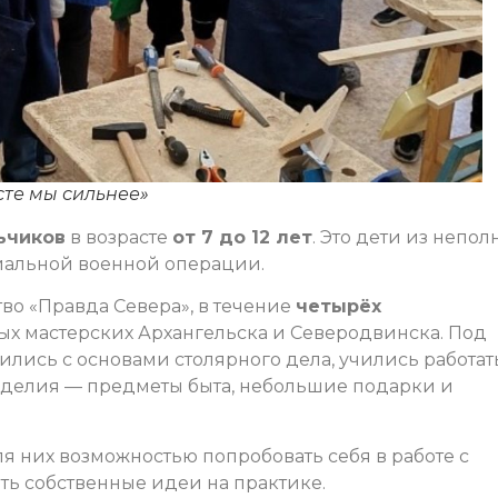
сте мы сильнее»
ьчиков
в возрасте
от 7 до 12 лет
. Это дети из непол
циальной военной операции.
о «Правда Севера», в течение
четырёх
ых мастерских Архангельска и Северодвинска. Под
лись с основами столярного дела, учились работат
зделия — предметы быта, небольшие подарки и
ля них возможностью попробовать себя в работе с
ь собственные идеи на практике.