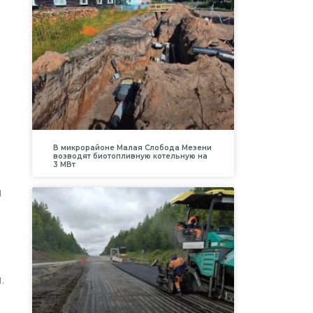
В микрорайоне Малая Слобода Мезени
возводят биотопливную котельную на
3 МВт
я
.