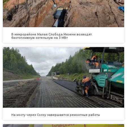
В микрорайоне Малая Слобода Мезени возводят
биотопливную котельную на 3 МВт
На мосту через Солзу завершаются ремонтные работы