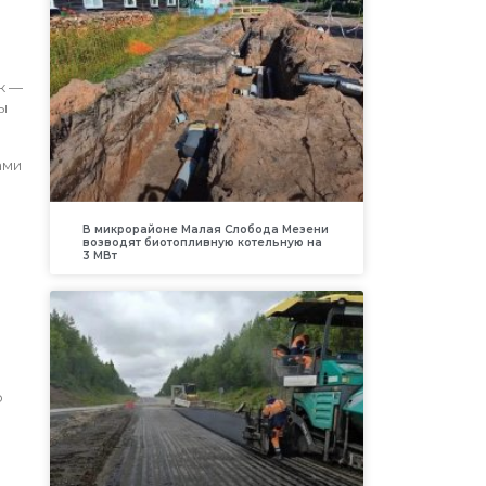
к —
ы
ами
В микрорайоне Малая Слобода Мезени
возводят биотопливную котельную на
3 МВт
о