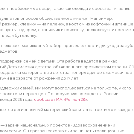
дят необходимые вещи, такие как одежда и средства гигиены.
зультатов опросов общественного мнения. Например,
размер, клеёнку — на пелёнку, а костюм из кофточки и штанише
и пустышку, крем, слюнявчик и присыпку, поскольку эти предмет
плед и бутылочку.
включает маникюрный набор, принадлежности для ухода за зуб
редметов.
оддержки семей с детьми. Эта работа ведётся в рамках
ий Десятилетия детства, объявленного президентом страны. С 1
 поддержки материнства и детства: теперь единое ежемесячное
ми в возрасте от рождения до 17 лет.
держки семей. Им могут воспользоваться не только те, у кого
и родители первенцев. По поручению президента России
конца 2026 года,
сообщает ИА «Регион 29»
.
ляется региональный материнский капитал на третьего и каждог
 — задачи национальных проектов «Здравоохранение» и
одом семьи. Он призван сохранять и защищать традиционные