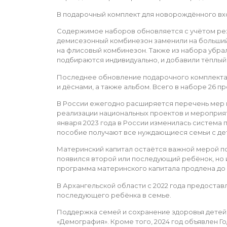
В подарочный комплект для новорождённого вхо
Содержимое наборов обновляется с учётом ре
демисезонный комбинезон заменили на больший 
на флисовый комбинезон. Также из набора убрал
подбираются индивидуально, и добавили тёплый 
Последнее обновление подарочного комплекта 
и дёснами, а также альбом. Всего в наборе 26 п
В России ежегодно расширяется перечень мер п
реализации национальных проектов и мероприят
января 2023 года в России изменилась система
пособие получают все нуждающиеся семьи с деть
Материнский капитал остаётся важной мерой под
появился второй или последующий ребёнок, но 
программа материнского капитала продлена до 
В Архангельской области с 2022 года предостав
последующего ребёнка в семье.
Поддержка семей и сохранение здоровья детей
«Демография». Кроме того, 2024 год объявлен Г