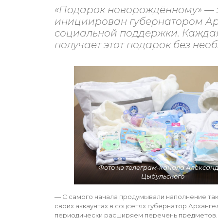
«Подарок новорождённому» — э
инициирован губернатором Арх
социальной поддержки. Каждая 
получает этот подарок без нео
Фото из телеграм-канала Алексан
Цыбульского
— С самого начала продумывали наполнение так
своих аккаунтах в соцсетях губернатор Арханг
периодически расширяем перечень предметов.