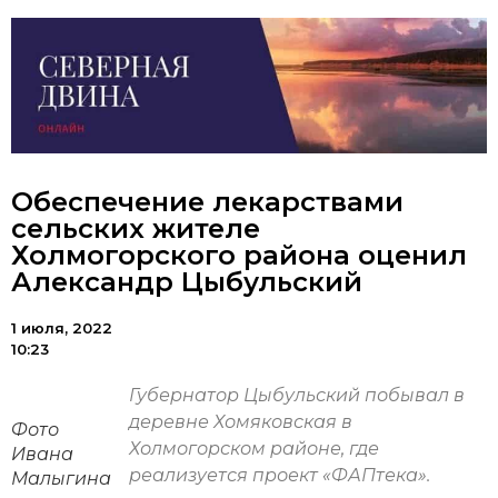
Обеспечение лекарствами
сельских жителе
Холмогорского района оценил
Александр Цыбульский
1 июля, 2022
10:23
Губернатор Цыбульский побывал в
деревне Хомяковская в
Фото
Холмогорском районе, где
Ивана
реализуется проект «ФАПтека».
Малыгина