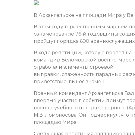
В Архангельске на площади Мира у Ве
В этом году торжественным маршем п
ознаменование 76-й годовщины со дн
пройдут порядка 600 военнослужащих 
В ходе репетиции, которую провел на
командир Беломорской военно-морско
отработали элементы строевой
выправки, слаженность парадных рас
приветствие, вынос знамен.
Военный комендант Архангельска Вад
впервые участие в событии примут па
военно-учебного центра Северного (А
М.В. Ломоносова. Он подчеркнул, что
площадью Мира.
Следующая репетиция запланирована н