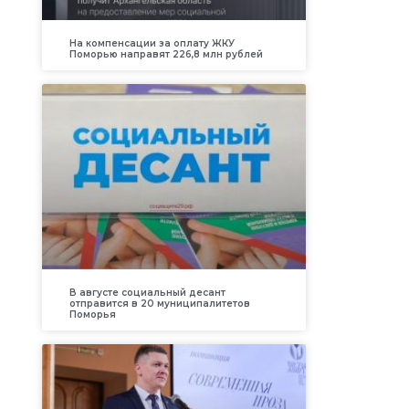
На компенсации за оплату ЖКУ
Поморью направят 226,8 млн рублей
В августе социальный десант
отправится в 20 муниципалитетов
Поморья