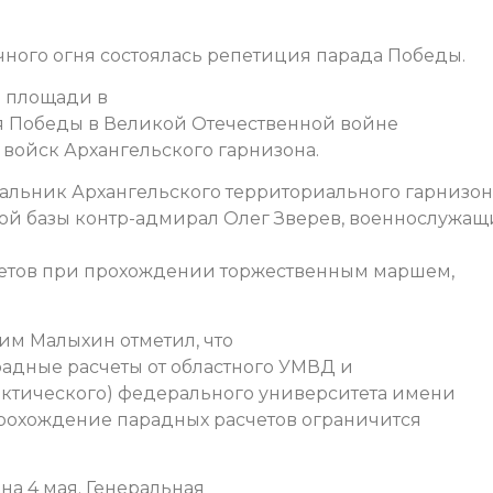
чного огня состоялась репетиция парада Победы.
о площади в
я Победы в Великой Отечественной войне
войск Архангельского гарнизона.
чальник Архангельского территориального гарнизон
й базы контр-адмирал Олег Зверев, военнослужащ
четов при прохождении торжественным маршем,
им Малыхин отметил, что
радные расчеты от областного УМВД и
рктического) федерального университета имени
 прохождение парадных расчетов ограничится
а 4 мая. Генеральная