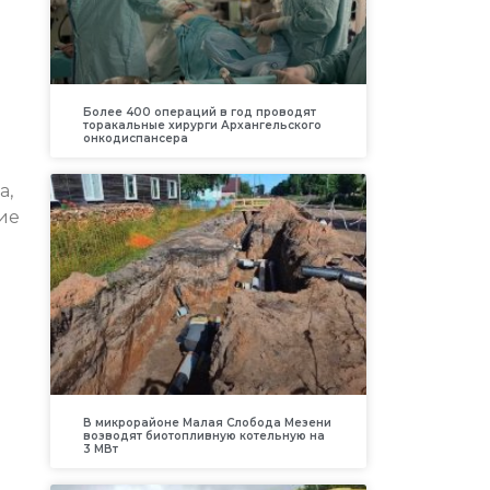
Более 400 операций в год проводят
торакальные хирурги Архангельского
онкодиспансера
а,
ие
В микрорайоне Малая Слобода Мезени
возводят биотопливную котельную на
3 МВт