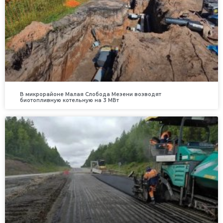
В микрорайоне Малая Слобода Мезени возводят
биотопливную котельную на 3 МВт