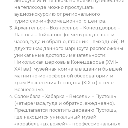
автобусе или пешком. Во время путешествия
на теплоходе можно прослушать
аудиоэкскурсию от регионального
туристско-информационного центра.
Архангельск – Вознесенье – Конецдворье –
Ластола – Тойватово (от четырех до шести
часов, туда и обратно, вторник – выходной). В
двух точках данного маршрута расположены
уникальные достопримечательности:
Никольская церковь в Конецдворье (XVII–
XXI вв.), музейная комната в здании бывшей
магнитно-ионосферной обсерватории и
храм Вознесения Господня (XIX в.) в селе
Вознесенье.
Соломбала – Хабарка – Выселки – Пустошь
(четыре часа, туда и обратно, ежедневно).
Предлагается посетить деревню Пустошь,
где находится уникальный музей
«корабельных вожей» – профессиональных