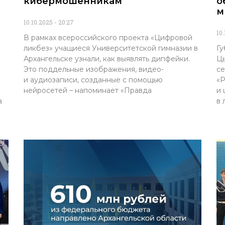
кибермошенникам
о
м
10.10.2025
20:27
10
В рамках всероссийского проекта «Цифровой
ликбез» учащиеся Университетской гимназии в
Гу
Архангельске узнали, как выявлять дипфейки.
Цы
Это поддельные изображения, видео-
се
и аудиозаписи, созданные с помощью
«Р
нейросетей – напоминает «Правда
и 
а
в 