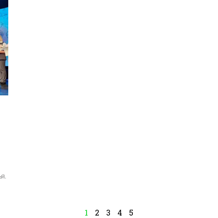
я.
1
2
3
4
5