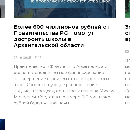
Более 600 миллионов рублей от
З
Правительства РФ помогут
с
достроить школы в
а
Архангельской области
08
09.10.2025
21:19
Во
Правительство РФ выделило Архангельской
мо
области дополнительное финансирование
по
на завершение строительства четырёх новых
во
школ. Соответствующее распоряжение
ге
подписал Председатель Правительства Михаил
Ко
Мишустин. Средства в размере 610 миллионов
мо
рублей будут направлены
вы