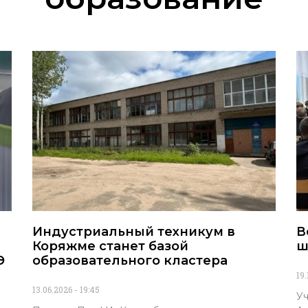
Индустриальный техникум в
В
Коряжме станет базой
ш
Э
образовательного кластера
19
13.06.2026
19:45
Уч