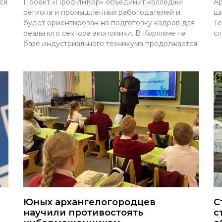
ся
Проект «ПрофИнКор» объединит колледжи
Ар
региона и промышленных работодателей и
шк
будет ориентирован на подготовку кадров для
Те
реального сектора экономики. В Коряжме на
сл
базе индустриального техникума продолжается
Юных архангелогородцев
С
научили противостоять
с