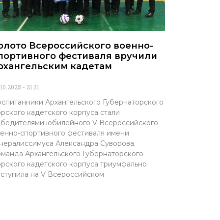
олото Всероссийского военно-
портивного фестиваля вручили
рхангельским кадетам
.10.2025
21:31
спитанники Архангельского Губернаторского
рского кадетского корпуса стали
бедителями юбилейного V Всероссийского
енно-спортивного фестиваля имени
нералиссимуса Александра Суворова.
манда Архангельского Губернаторского
рского кадетского корпуса триумфально
ступила на V Всероссийском