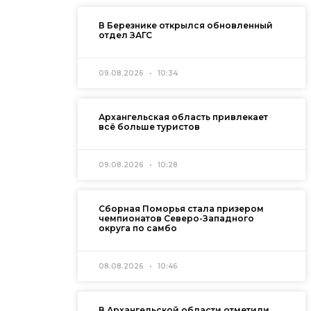
В Березнике открылся обновленный
отдел ЗАГС
09.08.2026
10:34
Архангельская область привлекает
всё больше туристов
09.08.2026
10:28
Сборная Поморья стала призером
чемпионатов Северо-Западного
округа по самбо
08.08.2026
10:46
В Архангельской области отметили