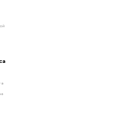
ной
са
 в
на