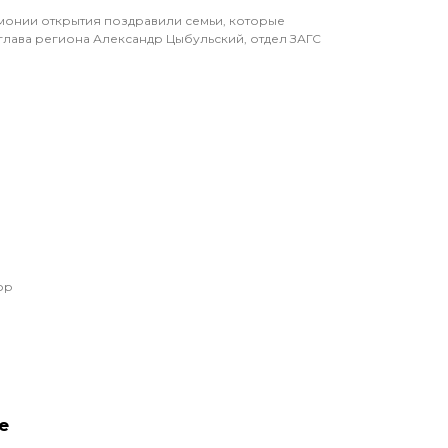
монии открытия поздравили семьи, которые
 глава региона Александр Цыбульский, отдел ЗАГС
ор
е