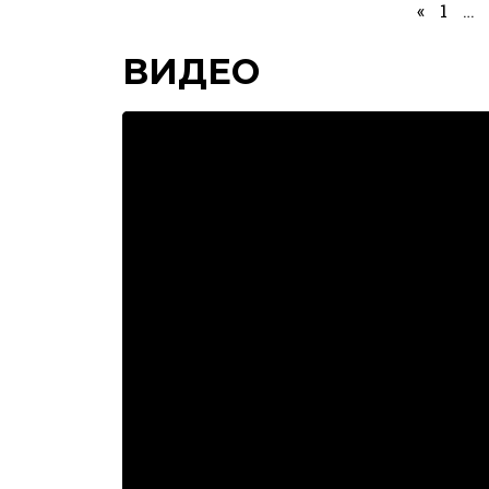
«
1
…
ВИДЕО