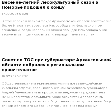
Весенне-летний лесокультурный сезон в
Поморье подошел к концу
17.07.2026
07:29
В этом сезоне в лесном фонде Архангельской области восстанови
более 8 тысяч гектаров леса. Как сообщает информационное
агентство «Правда Севера», из общей площади 1 994 гектара были
засажены сеянцами сосны и ели, выращенными в местных
Совет по ТОС при губернаторе Архангельско
области собрался в региональном
правительстве
16.07.2026
07:20
Общественники и муниципалитеты усиливают взаимодействие
Участники встречи, среди которых были заместитель губернатора
Андрей Рыженков, главы профильных ведомств и представители
муниципалитетов, обсудили текущие результаты и перспективы
развития территориального общественного самоуправления. Виц
спикер областного Собрания Игорь Чесноков подчеркнул