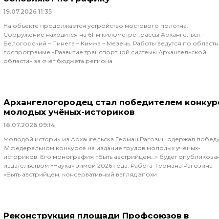
19.07.2026
11:35
На объекте продолжается устройство мостового полотна.
Сооружение находится на 61-м километре трассы Архангельск –
Белогорский – Пинега – Кимжа – Мезень. Работы ведутся по област
госпрограмме «Развитие транспортной системы Архангельской
области» за счёт бюджета региона
Архангелогородец стал победителем конкур
молодых учёных-историков
18.07.2026
09:14
Молодой историк из Архангельска Герман Рагозин одержал победу
IV федеральном конкурсе на издание трудов молодых учёных-
историков. Его монография «Быть австрийцем…» будет опубликова
издательством «Наука» зимой 2026 года. Работа Германа Рагозина
«Быть австрийцем: консервативный взгляд эпохи
Реконструкция площади Профсоюзов в