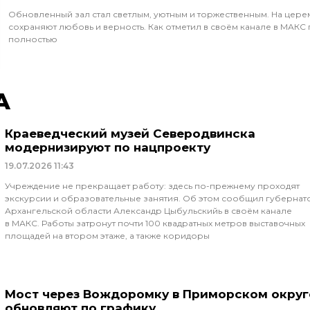
Обновленный зал стал светлым, уютным и торжественным. На цере
сохраняют любовь и верность. Как отметил в своём канале в МАКС
полностью
А
Краеведческий музей Северодвинска
модернизируют по нацпроекту
19.07.2026
11:43
Учреждение не прекращает работу: здесь по-прежнему проходят
экскурсии и образовательные занятия. Об этом сообщил губернат
Архангельской области Александр Цыбульскийь в своём канале
в МАКС. Работы затронут почти 100 квадратных метров выставочных
площадей на втором этаже, а также коридоры
Мост через Вождоромку в Приморском округ
обновляют по графику