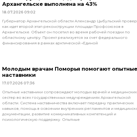
Архангельске выполнена на 43%
18.07.2026
09:02
Губернатор Архангельской области Александр Цыбульский провер
как идет второй этап реконструкции площади Профсоюзов в
Архангельске. Объект он посетил во время рабочей поездки по
областному центру. Проект реализуется за счет федерального
финансирования в рамках арктической «Единой
Молодым врачам Поморья помогают опытны
наставники
17.07.2026
07:36
Опытные наставники сопровождают молодых врачей и медицинских
сестер во всех государственных медучреждениях Архангельской
области. Система наставничества включает передачу практических
навыков, помощь в освоении внутренних регламентов и медицинск
документации, развитие коммуникативных компетенций и
психологическую поддержку. Опытные