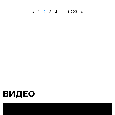
«
1
2
3
4
…
1 223
»
ВИДЕО