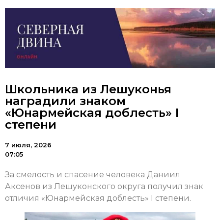
Школьника из Лешуконья
наградили знаком
«Юнармейская доблесть» I
степени
7 июля, 2026
07:05
За смелость и спасение человека Даниил
Аксенов из Лешуконского округа получил знак
отличия «Юнармейская доблесть» I степени.