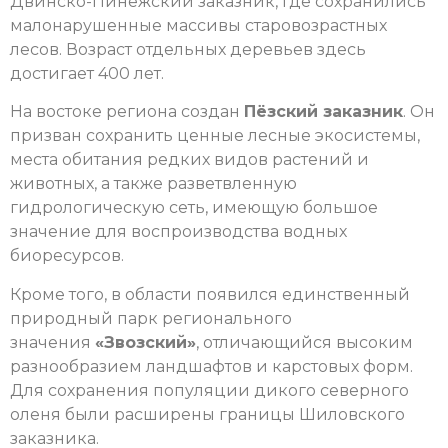
Двинско-Пинежский заказник, где сохранились
малонарушенные массивы старовозрастных
лесов. Возраст отдельных деревьев здесь
достигает 400 лет.
На востоке региона создан
Пёзский заказник
. Он
призван сохранить ценные лесные экосистемы,
места обитания редких видов растений и
животных, а также разветвленную
гидрологическую сеть, имеющую большое
значение для воспроизводства водных
биоресурсов.
Кроме того, в области появился единственный
природный парк регионального
значения
«Звозский»
, отличающийся высоким
разнообразием ландшафтов и карстовых форм.
Для сохранения популяции дикого северного
оленя были расширены границы Шиловского
заказника.