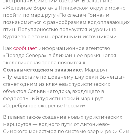
экотропа «К Сийским озерам». В заказнике
«Железные Ворота» в Пинежском округе можно
пройти по маршруту «По следам Грина» и
познакомиться с разнообразием водоплавающих
птиц. Популярностью пользуется и урочище
Куртяево с его минеральными источниками.
Как
сообщает
информационное агентство
«Правда Севера», в ближайшее время новая
экологическая тропа появится
в
Сольвычегодском заказнике.
Маршрут
«Путешествие по древнему дну реки Вычегды»
станет одним из ключевых туристических
объектов Сольвычегодска, входящего в
федеральный туристический маршрут
«Серебряное ожерелье России».
В планах также создание новых туристических
маршрутов — водного пути от Антониево-
Сийского монастыря по системе озер и реки Сии,