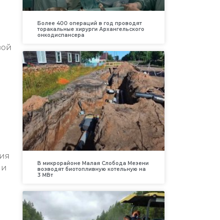
Более 400 операций в год проводят
торакальные хирурги Архангельского
онкодиспансера
вой
ия
В микрорайоне Малая Слобода Мезени
ии
возводят биотопливную котельную на
3 МВт