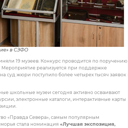
ние» в СЗФО
риняли 19 музеев. Конкурс проводится по поручению
. Мероприятие реализуется при поддержке
а суд жюри поступило более четырех тысяч заявок 
нные школьные музеи сегодня активно осваивают
рсии, электронные каталоги, интерактивные карты
зиции.
во «Правда Севера», самым популярным
оморья стала номинация
«Лучшая экспозиция,