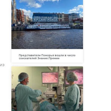
Представители Поморья вошли в число
соискателей Знание.Премии
из