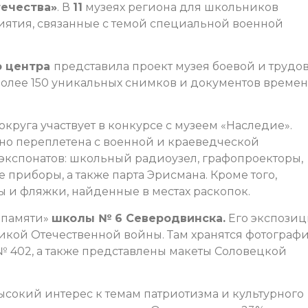
ечества»
. В
11
музеях региона для школьников
ятия, связанные с темой специальной военной
о центра
представила проект музея боевой и трудо
более 150 уникальных снимков и документов времен
круга участвует в конкурсе с музеем «Наследие».
сно переплетена с военной и краеведческой
 экспонатов: школьный радиоузел, графопроекторы,
 приборы, а также парта Эрисмана. Кроме того,
зы и фляжки, найденные в местах раскопок.
 памяти»
школы № 6 Северодвинска.
Его экспозиц
икой Отечественной войны. Там хранятся фотограф
№ 402, а также представлены макеты Соловецкой
ысокий интерес к темам патриотизма и культурного