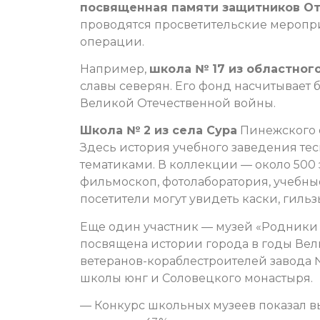
посвященная памяти защитников От
проводятся просветительские меропри
операции.
Например,
школа № 17 из областног
славы северян. Его фонд насчитывает 
Великой Отечественной войны.
Школа № 2 из села Сура
Пинежского о
Здесь история учебного заведения те
тематиками. В коллекции — около 500
фильмоскоп, фотолаборатория, учебные
посетители могут увидеть каски, гиль
Еще один участник — музей «Родники
посвящена истории города в годы Вел
ветеранов-кораблестроителей завода 
школы юнг и Соловецкого монастыря.
— Конкурс школьных музеев показал в