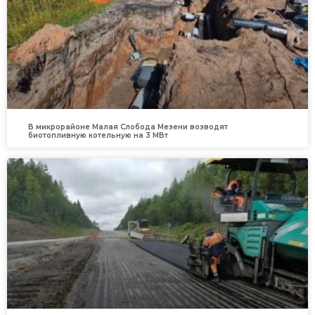
В микрорайоне Малая Слобода Мезени возводят
биотопливную котельную на 3 МВт