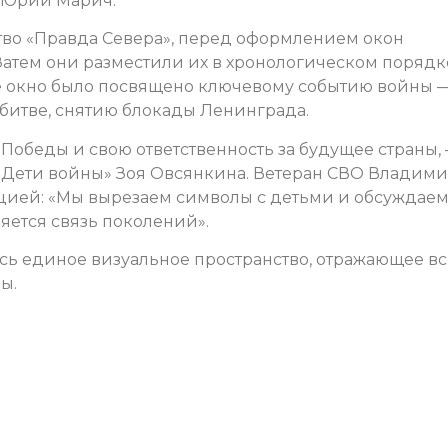
а Юрий Марич.
во «Правда Севера», перед оформлением окон
Затем они разместили их в хронологическом порядк
дое окно было посвящено ключевому событию войны 
 битве, снятию блокады Ленинграда.
обеды и свою ответственность за будущее страны, 
«Дети войны» Зоя Овсянкина. Ветеран СВО Владим
цией: «Мы вырезаем символы с детьми и обсуждаем
няется связь поколений».
сь единое визуальное пространство, отражающее в
ы.