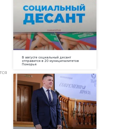
В августе социальный десант
отправится в 20 муниципалитетов
Поморья
тся