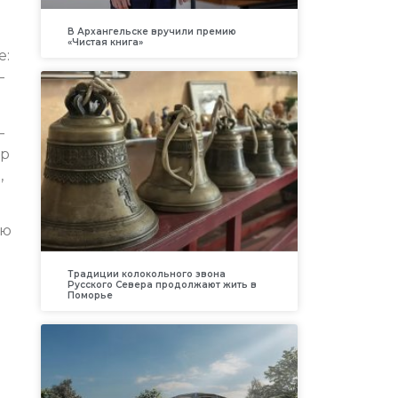
В Архангельске вручили премию
«Чистая книга»
е:
—
–
ир
,
сю
Традиции колокольного звона
Русского Севера продолжают жить в
Поморье