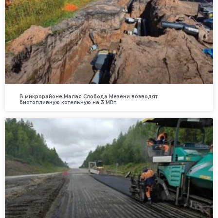
В микрорайоне Малая Слобода Мезени возводят
биотопливную котельную на 3 МВт