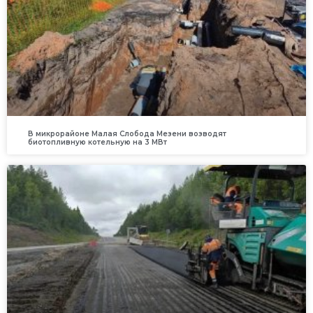
В микрорайоне Малая Слобода Мезени возводят
биотопливную котельную на 3 МВт