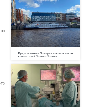
аны
Представители Поморья вошли в число
соискателей Знание.Премии
ого