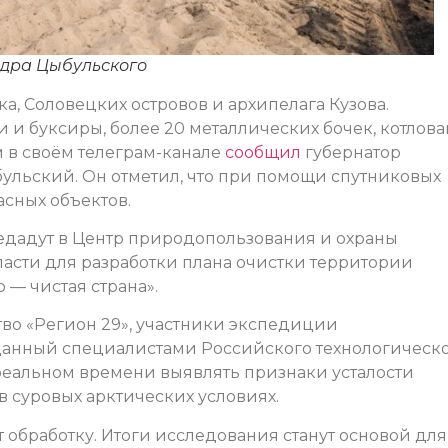
ндра Цыбульского
, Соловецких островов и архипелага Кузова.
 буксиры, более 20 металлических бочек, котлов
м в своём телеграм-канале
сообщил
губернатор
ульский. Он отметил, что при помощи спутниковых
асных объектов.
едадут в Центр природопользования и охраны
асти для разработки плана очистки территории
— чистая страна».
во «Регион 29», участники экспедиции
данный специалистами Российского технологическ
 реальном времени выявлять признаки усталости
в суровых арктических условиях.
обработку. Итоги исследования станут основой для