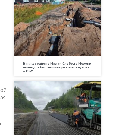
В микрорайоне Малая Слобода Мезени
возводят биотопливную котельную на
3 МВт
ной
чая
ит