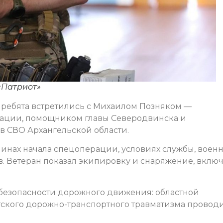
«Патриот»
» ребята встретились с Михаилом Позняком —
ации, помощником главы Северодвинска и
 СВО Архангельской области.
чинах начала спецоперации, условиях службы, воен
. Ветеран показал экипировку и снаряжение, вклю
безопасности дорожного движения: областной
ского дорожно-транспортного травматизма провод