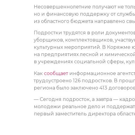
Несовершеннолетние получают не тольк
но и финансовую поддержку от службы 
из областного бюджета направлено св
Подростки трудятся в роли документо
уборщиков, комплектовщиков, участву
культурных мероприятий. В Коряжме ю
на предприятиях лесной и химической
в учреждениях социальной сферы, кул
Как
сообщает
информационное агентств
трудоустроено 126 подростков. В прош
региона было заключено 413 договоров
— Сегодня подросток, а завтра — кад
молодежи реальное дело и поддержать
первый заместитель директора областн