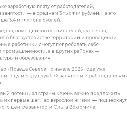
о заработную плату от работодателей,
занятости — в среднем 3 тысячи рублей. На это
ыше 3,4 миллиона рублей.
ведов, помощников воспитателей, курьеров,
ют в благоустройстве территорий и проведении
ные работники смогут попробовать себя
 промышленности, а в других районах —
ьтуры и образования.
о «Правда Севера», с начала 2025 года уже
лом году между службой занятости и работодателям
.
ровый потенциал страны. Очень важно предложить
 их первые шаги во взрослой жизни, — подчеркну
ого центра занятости Ольга Вохтомина.