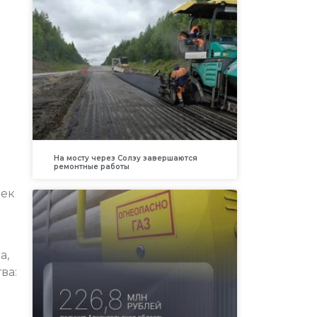
На мосту через Солзу завершаются
ремонтные работы
лек
а,
ва: