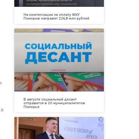
На компенсации за оплату ЖКУ
Поморью направят 226,8 млн рублей
и
В августе социальный десант
отправится в 20 муниципалитетов
Поморья
ла