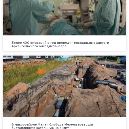
Более 400 операций в год проводят торакальные хирурги
Архангельского онкодиспансера
В микрорайоне Малая Слобода Мезени возводят
биотопливную котельную на 3 МВт