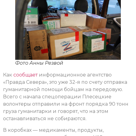
Фото Анны Резвой
Как
сообщает
информационное агентство
«Правда Севера», это уже 32-я по счету отправка
гуманитарной помощи бойцам на передовую.
Всего с начала спецоперации Плесецкие
волонтеры отправили на фронт порядка 90 тонн
груза гуманитарки и говорят, что на этом
останавливаться не собираются.
В коробках — медикаменты, продукты,