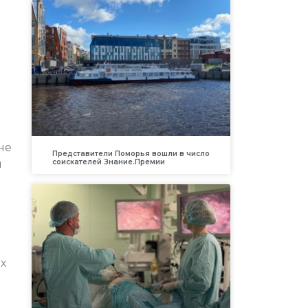
не
Представители Поморья вошли в число
соискателей Знание.Премии
и
х