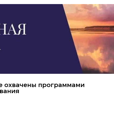
ье охвачены программами
вания