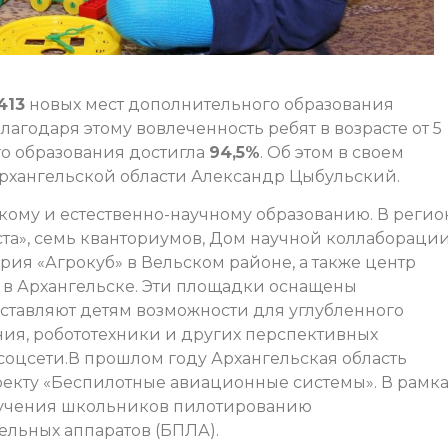
 413
новых мест дополнительного образования
лагодаря этому вовлеченность ребят в возрасте от 5
го образования достигла
94,5%
. Об этом в своем
рхангельской области Александр Цыбульский.
ому и естественно-научному образованию. В регио
ста», семь кванториумов, Дом научной коллабораци
рия «Агрокуб» в Вельском районе, а также центр
» в Архангельске. Эти площадки оснащены
тавляют детям возможности для углубленного
ия, робототехники и других перспективных
соцсети.В прошлом году Архангельская область
екту «Беспилотные авиационные системы». В рамка
обучения школьников пилотированию
ельных аппаратов (БПЛА).