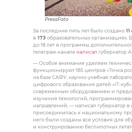
PressFoto
За последние пять лет было создано
11
в
173
образовательных организациях. Б
до 18 лет в программы дополнительно
телеграм-канале
написал
губернатор А
— Особое внимание уделяем техническ
функционируют 185 центров «Точка ро
на базе САФУ, научно-учебная лаборато
цифрового образования детей «IT-куб
современным оборудованием и предос
изучения технологий, программирован
направлений, — написал губернатор в 
присоединилась к национальному про
него были созданы все условия для 
и конструированию беспилотных летат