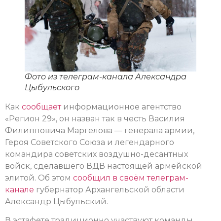
Фото из телеграм-канала Александра
Цыбульского
Как
сообщает
информационное агентство
«Регион 29», он назван так в честь Василия
Филипповича Маргелова — генерала армии,
Героя Советского Союза и легендарного
командира советских воздушно-десантных
войск, сделавшего ВДВ настоящей армейской
элитой. Об этом
сообщил в своём телеграм-
канале
губернатор Архангельской области
Александр Цыбульский.
В эстафете традиционно участвуют команды