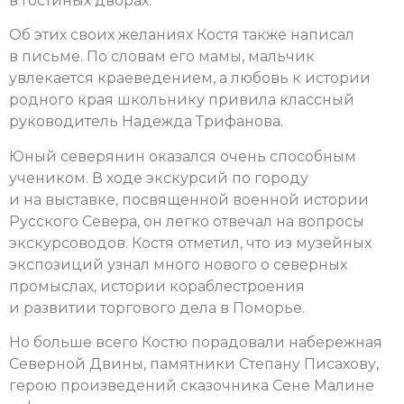
в Гостиных дворах.
Об этих своих желаниях Костя также написал
в письме. По словам его мамы, мальчик
увлекается краеведением, а любовь к истории
родного края школьнику привила классный
руководитель Надежда Трифанова.
Юный северянин оказался очень способным
учеником. В ходе экскурсий по городу
и на выставке, посвященной военной истории
Русского Севера, он легко отвечал на вопросы
экскурсоводов. Костя отметил, что из музейных
экспозиций узнал много нового о северных
промыслах, истории кораблестроения
и развитии торгового дела в Поморье.
Но больше всего Костю порадовали набережная
Северной Двины, памятники Степану Писахову,
герою произведений сказочника Сене Малине