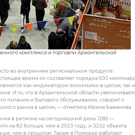
нного комплекса и торговли Архангельской
место во внутреннем региональном продукте.
астоящее время он составляет порядка 500 миллиар
является как индикатором экономики в целом, так 
не. И то, что в Архангельской области увеличивает
о питания и бытового обслуживания, говорит о
кого рынка в целом, — отметила Ирина Бажанова.
рынка в регионе на сегодняшний день 1285 —
о на 82 больше, чем в 2023 году, и 3232 объекта
льше, чем в прошлом. Также в Поморье работают