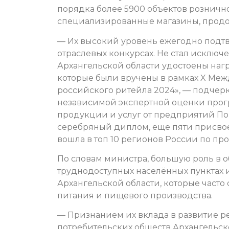
порядка более 5900 объектов розничн
специализированные магазины, продо
— Их высокий уровень ежегодно подт
отраслевых конкурсах. Не стал исклю
Архангельской области удостоены наг
которые были вручены в рамках X Меж
российского ритейла 2024», — подчерк
независимой экспертной оценки прог
продукции и услуг от предприятий По
серебряный диплом, еще пяти присвоен
вошла в топ 10 регионов России по пр
По словам министра, большую роль в 
труднодоступных населённых пунктах
Архангельской области, которые часто
питания и пищевого производства.
— Признанием их вклада в развитие ре
потребительских обществ Архангельск