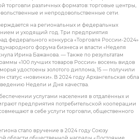
ой торговли различных форматов: торговые центры,
вольственные и непродовольственные сети.
верждается на региональных и федеральных
чением и уходящий год. Три предприятия
рад федерального конкурса «Торговля России-2024»
дународного форума бизнеса и власти «Неделя
нула Ирина Бажанова. — Также по результатам
раммы «100 лучших товаров России» восемь видов
морья удостоены золотого диплома, 15 — получили
 статус «новинки». В 2024 году Архангельская обла
оведению Недели и Дня качества.
обеспечении услугами населения в отдалённых и
 играют предприятия потребительской кооперации
 совмещают в себе услуги торговли, общественного
гиона стало вручение в 2024 году Союзу
ой области общественной награды «Достояние