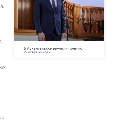
а.
,
В Архангельске вручили премию
«Чистая книга»
ых
ее