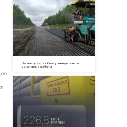
На мосту через Солзу завершаются
ремонтные работы
дов
и
ся