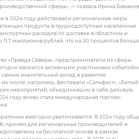
роизводственной сферы», — сказала Ирина Бажанов
рье в 2024 году действовали региональные меры
вляющих продукты в труднодоступные населенные
анспортных расходов по доставке в областном и
11,7 миллионов рублей, что на 30 процентов больше
во «Правда Севера», предприниматели из сферы
жегодно являются активными участниками событийн
 самым значительный вклад в развитие
 их числе, например, фестивали «Сольфест», «Белый
ших мероприятий, объединивших в себе деловую,
024 году вновь стала международная торгово-
ка.
аритинки ежегодно увеличивается. В 2024 году общ
638, причём для региональных производителей и
едоставлены на бесплатной основе в рамках