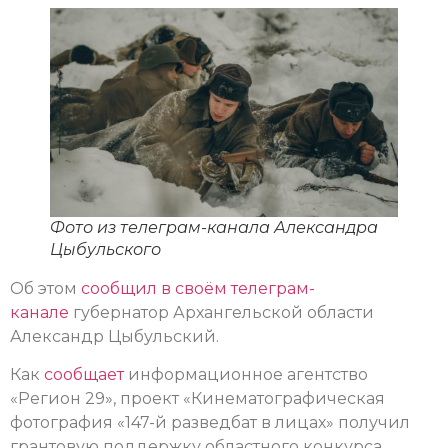
Фото из телеграм-канала Александра
Цыбульского
Об этом
сообщил в своём телеграм-
канале
губернатор Архангельской области
Александр Цыбульский.
Как
сообщает
информационное агентство
«Регион 29», проект «Кинематографическая
фотография «147-й разведбат в лицах» получил
грантовую поддержку областного конкурса