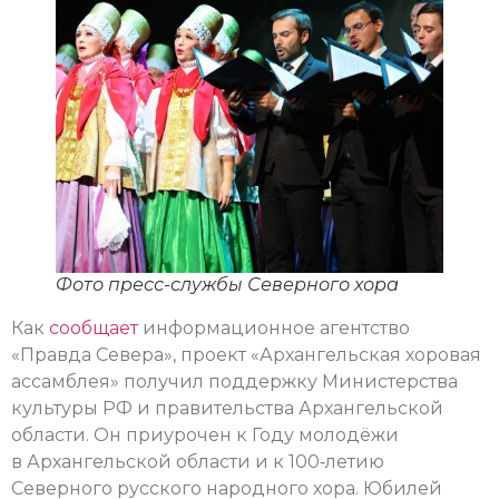
Фото пресс-службы Северного хора
Как
сообщает
информационное агентство
«Правда Севера», проект «Архангельская хоровая
ассамблея» получил поддержку Министерства
культуры РФ и правительства Архангельской
области. Он приурочен к Году молодёжи
в Архангельской области и к 100‑летию
Северного русского народного хора. Юбилей