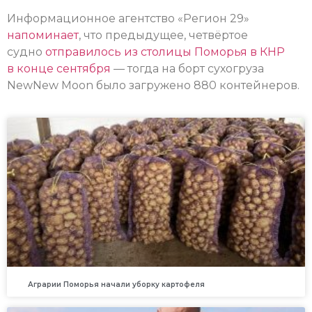
Информационное агентство «Регион 29»
напоминает
, что предыдущее, четвёртое
судно
отправилось из столицы Поморья в КНР
в конце сентября
— тогда на борт сухогруза
NewNew Moon было загружено 880 контейнеров.
Аграрии Поморья начали уборку картофеля