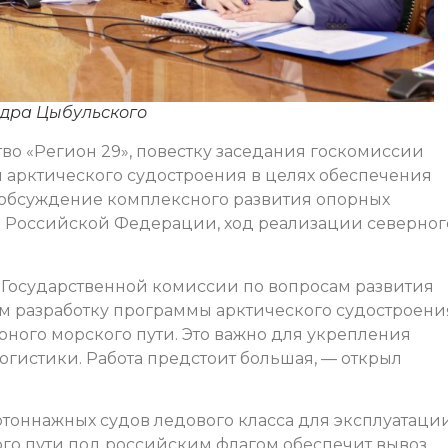
ндра Цыбульского
о «Регион 29», повестку заседания госкомиссии
арктического судостроения в целях обеспечения
, обсуждение комплексного развития опорных
ы Российской Федерации, ход реализации северног
Государственной комиссии по вопросам развития
м разработку программы арктического судостроени
рного морского пути. Это важно для укрепления
огистики. Работа предстоит большая, — открыл
тоннажных судов ледового класса для эксплуатаци
го пути под российским флагом обеспечит вывоз