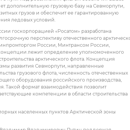
ет дополнительную грузовую базу на Севморпути,
зитных грузов и обеспечит ее гарантированную
ения ледовых условий.
ссии госкорпорацией «Росатом» разработана
лгосрочную перспективу отечественного арктическ
инпромторгом России, Минтрансом России,
 концепции лежит определение уполномоченного
строительства арктического флота. Концепция
змы развития Севморпути, направленные
ьства грузового флота, численность отечественных
ющего оборудования российского производства,
я. Такой формат взаимодействия позволит
ветствующие компетенции в области строительства
порных населенных пунктов Арктической зоны
 Владимир Владимирович Путин поддержал