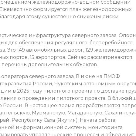
ом смешанном железнодорожно-водном сообщении
а. Ежемесячно формируется план железнодорожных
Благодаря этому существенно снижены риски
стическая инфраструктура северного завоза. Опор
мых для обеспечения регулярного, бесперебойного
а. Это 149 автомобильных дорог, 129 железнодорож
ечных портов, 15 аэропортов. Сейчас рассматриваются
 перечень дополнительных объектов.
 оператора северного завоза. В июне на ПМЭФ
окразвития России, Чукотским автономным округо
ции в 2025 году пилотного проекта по доставке гру
овления о проведении пилотного проекта. В ближай
о России. В настоящее время прорабатывается вопр
ангельскую, Мурманскую, Магаданскую, Сахалинску
ай, Республику Саха (Якутия). Начата работа
венной информационной системы мониторинга
матизировать управленческие процессы и объединит