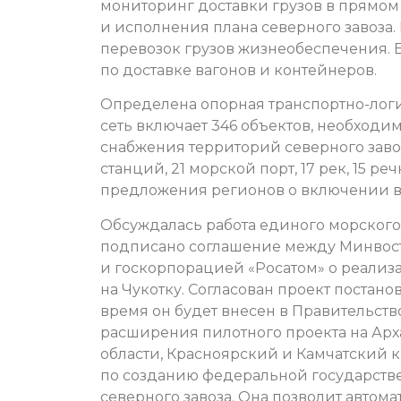
мониторинг доставки грузов в прям
и исполнения плана северного завоз
перевозок грузов жизнеобеспечения. 
по доставке вагонов и контейнеров.
Определена опорная транспортно-логи
сеть включает 346 объектов, необходи
снабжения территорий северного завоз
станций, 21 морской порт, 17 рек, 15 р
предложения регионов о включении в
Обсуждалась работа единого морского
подписано соглашение между Минвост
и госкорпорацией «Росатом» о реализа
на Чукотку. Согласован проект постан
время он будет внесен в Правительств
расширения пилотного проекта на Арх
области, Красноярский и Камчатский кр
по созданию федеральной государст
северного завоза. Она позволит авто