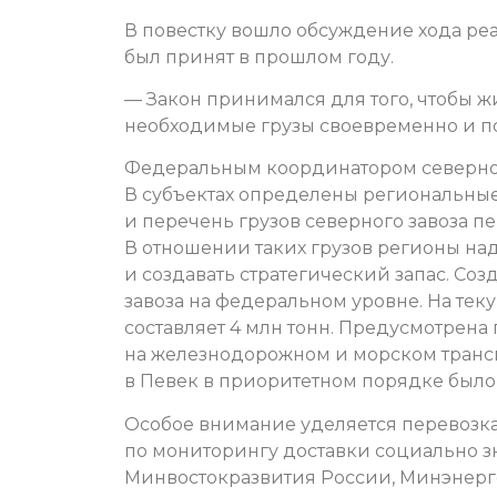
В повестку вошло обсуждение хода ре
был принят в прошлом году.
— Закон принимался для того, чтобы ж
необходимые грузы своевременно и по
Федеральным координатором северног
В субъектах определены региональны
и перечень грузов северного завоза п
В отношении таких грузов регионы на
и создавать стратегический запас. Со
завоза на федеральном уровне. На те
составляет 4 млн тонн. Предусмотрена
на железнодорожном и морском трансп
в Певек в приоритетном порядке было
Особое внимание уделяется перевозка
по мониторингу доставки социально з
Минвостокразвития России, Минэнерг