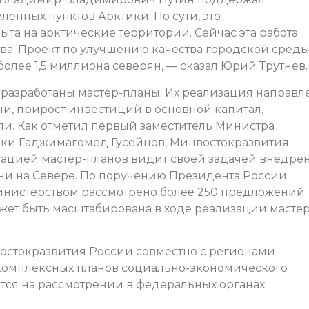
енных пунктов Арктики. По сути, это
та на арктические территории. Сейчас эта работа
тва. Проект по улучшению качества городской сред
 более 1,5 миллиона северян, — сказал Юрий Трутнев.
разработаны мастер-планы. Их реализация направл
и, прирост инвестиций в основной капитал,
и. Как отметил первый заместитель Министра
ики Гаджимагомед Гусейнов, Минвостокразвития
зацией мастер-планов видит своей задачей внедре
ни на Севере. По поручению Президента России
Министерством рассмотрено более 250 предложений
ожет быть масштабирована в ходе реализации мастер
остокразвития России совместно с регионами
комплексных планов социально-экономического
ятся на рассмотрении в федеральных органах