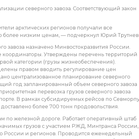
ализации северного завоза. Соответствующий закон
ители арктических регионов получали все
 более низким ценам, — подчеркнул Юрий Трутнев
о завоза назначено Минвостокразвития России.
е координаторы. Утверждены перечень территорий
ервой категории (грузы жизнеобеспечения).
делены правом вводить регулирование цен
здано централизованное планирование северного
кущий год запланированный объем северного завоза
 приоритетная перевозка грузов северного завоза
орте. В рамках субсидируемых рейсов по Севморп
 доставлено более 700 тонн продовольствия.
м по железной дороге. Работает оперативный штаб
начимых грузов с участием РЖД, Минтранса России,
о России и регионов. Проводится еженедельный