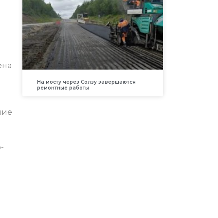
ы
ена
На мосту через Солзу завершаются
ремонтные работы
ние
-