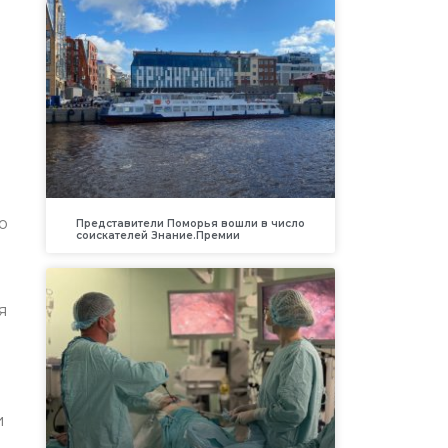
о
Представители Поморья вошли в число
соискателей Знание.Премии
я
и