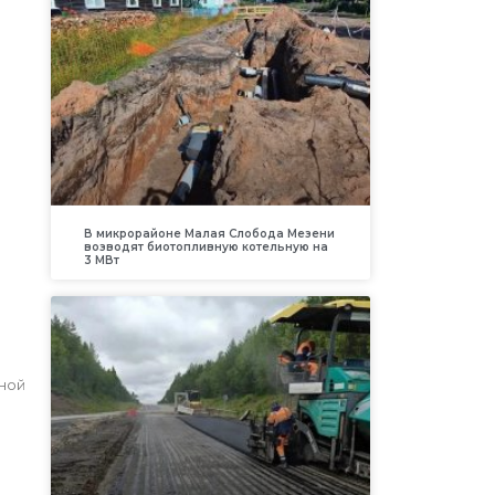
В микрорайоне Малая Слобода Мезени
возводят биотопливную котельную на
3 МВт
нной