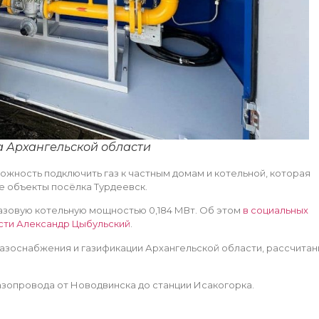
а Архангельской области
жность подключить газ к частным домам и котельной, которая
е объекты посёлка Турдеевск.
газовую котельную мощностью 0,184 МВт. Об этом
в социальных
сти Александр Цыбульский
.
азоснабжения и газификации Архангельской области, рассчита
азопровода от Новодвинска до станции Исакогорка.