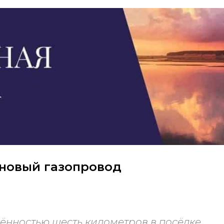
 новый газопровод
нностью шесть километров в посёлке