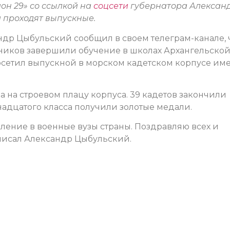
он 29» со ссылкой на
соцсети
губернатора Алексан
и проходят выпускные.
ндр Цыбульский сообщил в своем телеграм-канале, 
кников завершили обучение в школах Архангельско
посетил выпускной в морском кадетском корпусе им
 на строевом плацу корпуса. 39 кадетов закончили
надцатого класса получили золотые медали.
пление в военные вузы страны. Поздравляю всех и
аписал Александр Цыбульский.