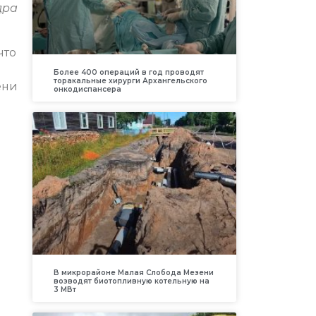
дра
что
й
Более 400 операций в год проводят
торакальные хирурги Архангельского
ени
онкодиспансера
В микрорайоне Малая Слобода Мезени
возводят биотопливную котельную на
3 МВт