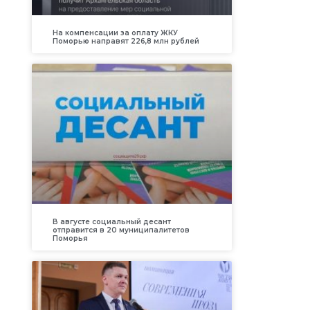
На компенсации за оплату ЖКУ
Поморью направят 226,8 млн рублей
В августе социальный десант
отправится в 20 муниципалитетов
Поморья