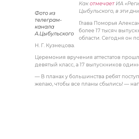
Как
отмечает
ИА «Реги
Цыбульского, в эти дн
Фото из
телеграм-
Глава Поморья Алекса
канала
более 17 тысяч выпус
А.Цыбульского
области. Сегодня он 
Н. Г. Кузнецова.
Церемония вручения аттестатов прошла
девятый класс, а 17 выпускников один
— В планах у большинства ребят посту
желаю, чтобы все планы сбылись! — н