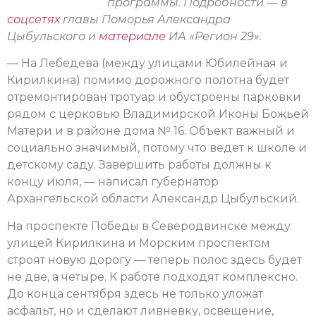
программы. Подробности — в
соцсетях
главы Поморья Александра
Цыбульского и
материале
ИА «Регион 29».
— На Лебедева (между улицами Юбилейная и
Кирилкина) помимо дорожного полотна будет
отремонтирован тротуар и обустроены парковки
рядом с церковью Владимирской Иконы Божьей
Матери и в районе дома № 16. Объект важный и
социально значимый, потому что ведет к школе и
детскому саду. Завершить работы должны к
концу июля, — написал губернатор
Архангельской области Александр Цыбульский.
На проспекте Победы в Северодвинске между
улицей Кирилкина и Морским проспектом
строят новую дорогу — теперь полос здесь будет
не две, а четыре. К работе подходят комплексно.
До конца сентября здесь не только уложат
асфальт, но и сделают ливневку, освещение,