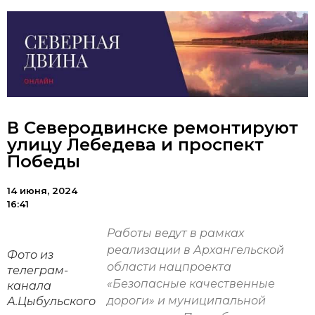
В Северодвинске ремонтируют
улицу Лебедева и проспект
Победы
14 июня, 2024
16:41
Работы ведут в рамках
реализации в Архангельской
Фото из
области нацпроекта
телеграм-
«Безопасные качественные
канала
дороги» и муниципальной
А.Цыбульского