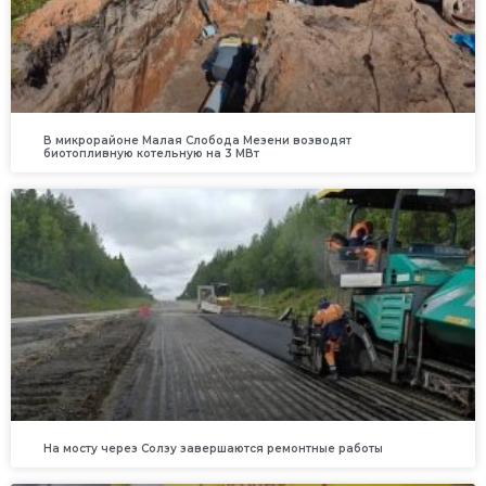
В микрорайоне Малая Слобода Мезени возводят
биотопливную котельную на 3 МВт
На мосту через Солзу завершаются ремонтные работы