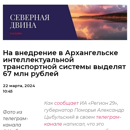
На внедрение в Архангельске
интеллектуальной
транспортной системы выделят
67 млн рублей
22 марта, 2024
10:45
Как
сообщает
ИА «Регион 29»,
губернатор Поморья Александр
Фото из
Цыбульский в своем
телеграм-
телеграм-
канале
написал, что это
канала