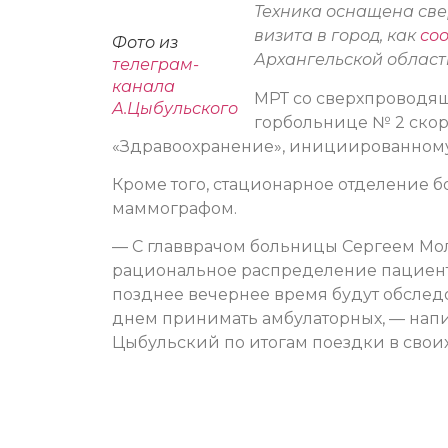
Техника оснащена све
визита в город, как
со
Фото из
Архангельской област
телеграм-
канала
МРТ со сверхпроводя
А.Цыбульского
горбольнице № 2 ско
«Здравоохранение», инициированном
Кроме того, стационарное отделение 
маммографом.
— С главврачом больницы Сергеем Мол
рациональное распределение пациентов
позднее вечернее время будут обслед
днем принимать амбулаторных, — напи
Цыбульский по итогам поездки в своих