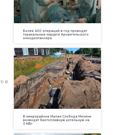
Более 400 операций в год проводят
торакальные хирурги Архангельского
онкодиспансера
о в
В микрорайоне Малая Слобода Мезени
возводят биотопливную котельную на
3 МВт