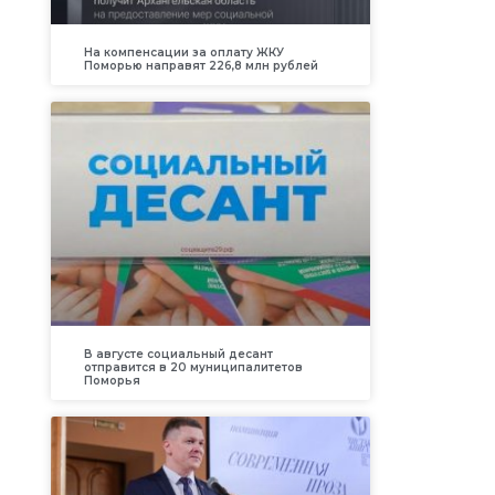
На компенсации за оплату ЖКУ
Поморью направят 226,8 млн рублей
В августе социальный десант
отправится в 20 муниципалитетов
Поморья