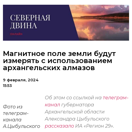
Магнитное поле земли будут
измерять с использованием
архангельских алмазов
9 февраля, 2024
15:53
Об этом со ссылкой на
телеграм-
канал
губернатора
Фото из
Архангельской области
телеграм-
Александра Цыбульского
канала
рассказало
ИА «Регион 29».
А.Цыбульского