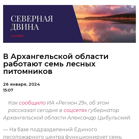
В Архангельской области
работают семь лесных
питомников
26 января, 2024
15:07
Как
сообщило
ИА «Регион 29», об этом
рассказал сегодня в
соцсетях
губернатор
Архангельской области Александр Цыбульский.
— На базе подразделений Единого
лесопожарного центра функционирует семь