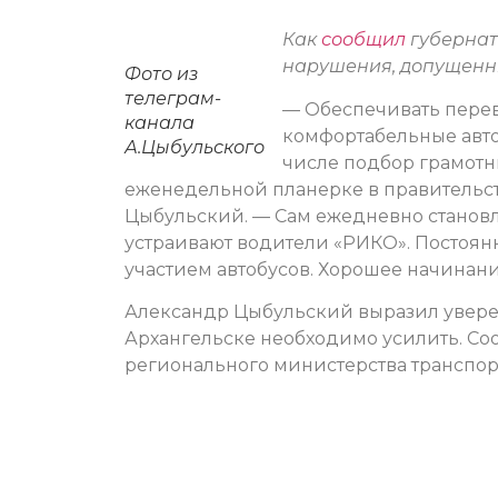
Как
сообщил
губернат
нарушения, допущенны
Фото из
телеграм-
— Обеспечивать перево
канала
комфортабельные автоб
А.Цыбульского
числе подбор грамотн
еженедельной планерке в правительст
Цыбульский. — Сам ежедневно становлю
устраивают водители «РИКО». Постоян
участием автобусов. Хорошее начинан
Александр Цыбульский выразил уверенн
Архангельске необходимо усилить. Со
регионального министерства транспор