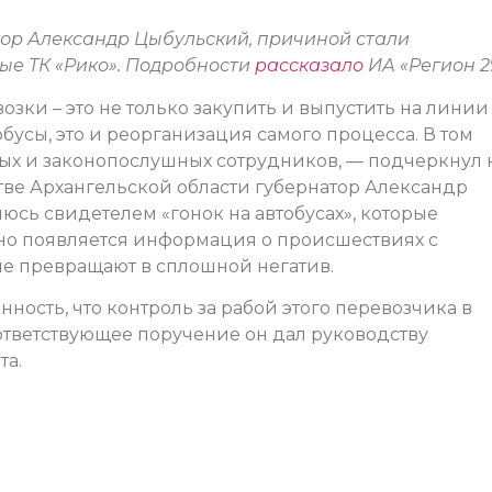
ор Александр Цыбульский, причиной стали
е ТК «Рико». Подробности
рассказало
ИА «Регион 2
зки – это не только закупить и выпустить на линии
усы, это и реорганизация самого процесса. В том
ых и законопослушных сотрудников, — подчеркнул 
ве Архангельской области губернатор Александр
сь свидетелем «гонок на автобусах», которые
но появляется информация о происшествиях с
ие превращают в сплошной негатив.
ость, что контроль за рабой этого перевозчика в
ответствующее поручение он дал руководству
та.