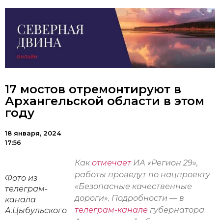
17 мостов отремонтируют в
Архангельской области в этом
году
18 января, 2024
17:56
Как
отмечает
ИА «Регион 29»,
работы проведут по нацпроекту
Фото из
«Безопасные качественные
телеграм-
дороги». Подробности — в
канала
телеграм-канале
губернатора
А.Цыбульского