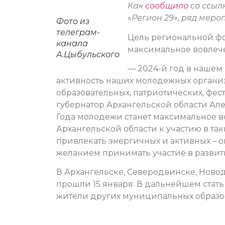
Как
сообщило
со ссыл
«Регион 29», ряд меро
Фото из
телеграм-
Цель региональной фо
канала
максимальное вовлече
А.Цыбульского
— 2024-й год в нашем 
активность наших молодежных органи
образовательных, патриотических, фе
губернатор Архангельской области Ал
Года молодежи станет максимальное в
Архангельской области к участию в так
привлекать энергичных и активных – он
желанием принимать участие в развитии
В Архангельске, Северодвинске, Ново
прошли 15 января. В дальнейшем стать
жители других муниципальных образо