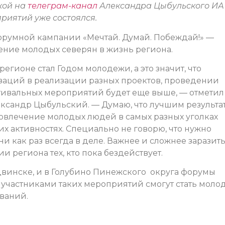
кой на
телеграм-канал
Александра Цыбульского ИА
приятий уже состоялся.
румной кампании «Мечтай. Думай. Побеждай!» —
ние молодых северян в жизнь региона.
регионе стал Годом молодежи, а это значит, что
заций в реализации разных проектов, проведении
стивальных мероприятий будет еще выше, — отметил
ександр Цыбульский. — Думаю, что лучшим результа
овлечение молодых людей в самых разных уголках
их активностях. Специально не говорю, что нужно
и как раз всегда в деле. Важнее и сложнее заразит
 региона тех, кто пока бездействует.
двинске, и в Голубино Пинежского округа форумы
 участниками таких мероприятий смогут стать моло
ваний.