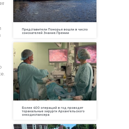
ая
л
Представители Поморья вошли в число
соискателей Знание.Премии
я
о
е.
Более 400 операций в год проводят
торакальные хирурги Архангельского
онкодиспансера