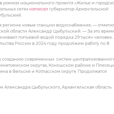
в рамках национального проекта «Жилье и городск
иальных сетях
написал
губернатор Архангельской
бульский.
 в регионе новые станции водоснабжения, — отмети
ской области Александр Цыбульский. — За это врем
печивают питьевой водой порядка 29 тысяч человек.
ьства России в 2024 году продолжим работу по 8
по созданию современных систем централизованног
хнетоемском округах, Коношском районе и Плесецк
на в Вельске и Котласском округе. Продолжатся
ам Александра Цыбульского, Архангельская область