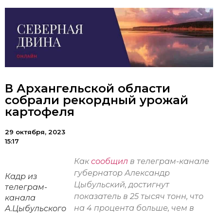
В Архангельской области
собрали рекордный урожай
картофеля
29 октября, 2023
15:17
Как
сообщил
в телеграм-канале
губернатор Александр
Кадр из
Цыбульский, достигнут
телеграм-
показатель в 25 тысяч тонн, что
канала
на 4 процента больше, чем в
А.Цыбульского