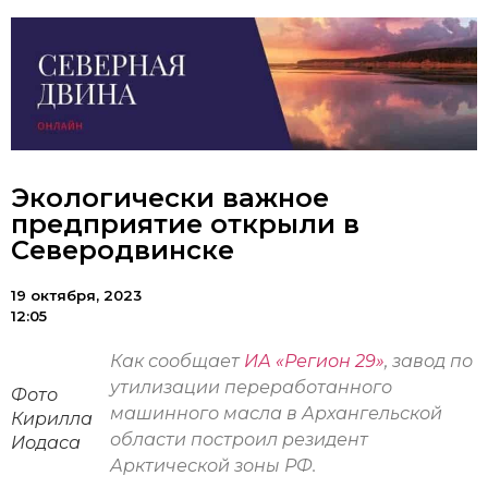
Экологически важное
предприятие открыли в
Северодвинске
19 октября, 2023
12:05
Как сообщает
ИА «Регион 29»
, завод по
утилизации переработанного
Фото
машинного масла в Архангельской
Кирилла
области построил резидент
Иодаса
Арктической зоны РФ.