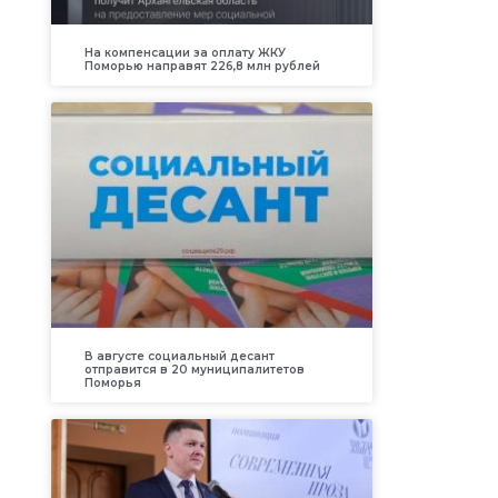
На компенсации за оплату ЖКУ
Поморью направят 226,8 млн рублей
В августе социальный десант
отправится в 20 муниципалитетов
Поморья