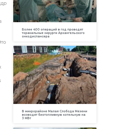
ндр
я
Более 400 операций в год проводят
торакальные хирурги Архангельского
онкодиспансера
Это
х
8
В микрорайоне Малая Слобода Мезени
возводят биотопливную котельную на
3 МВт