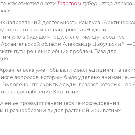
го, как отметил в сети
Телеграм
губернатор Алекса
лось.
х направлений деятельности кампуса «Арктическа
тву которого в рамках нацпроекта «Наука и
пим уже в будущем году, станет международное
р Архангельской области Александр Цыбульский. — 
скать пути решения общих проблем. База для
дня.
 Архангельска уже побывали с экспедициями в таки
В числе вопросов, которым было уделено внимание, —
 Выявлено, что скрытые льды, возраст которых – до 
ечить водоснабжение Киргизии.
 ученые проводят генетические исследования,
м и разнообразии видов растений и животных.