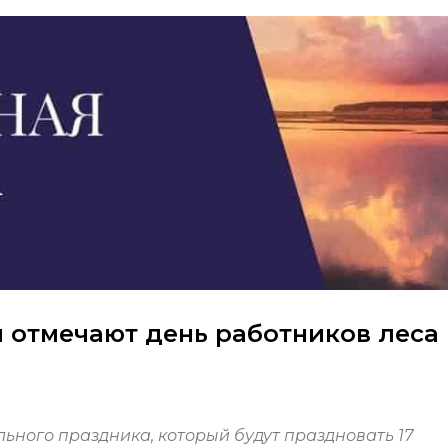
и отмечают день работников леса
ного праздника, который будут праздновать 17