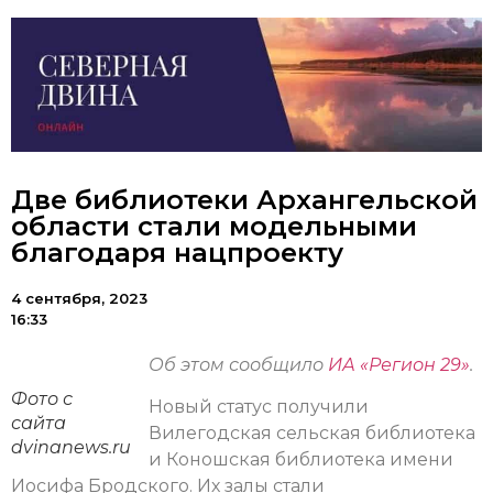
Две библиотеки Архангельской
области стали модельными
благодаря нацпроекту
4 сентября, 2023
16:33
Об этом сообщило
ИА «Регион 29»
.
Фото с
Новый статус получили
сайта
Вилегодская сельская библиотека
dvinanews.ru
и Коношская библиотека имени
Иосифа Бродского. Их залы стали