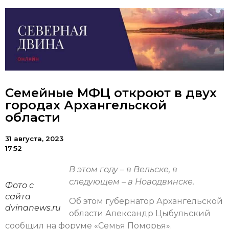
Семейные МФЦ откроют в двух
городах Архангельской
области
31 августа, 2023
17:52
В этом году – в Вельске, в
следующем – в Новодвинске.
Фото с
сайта
Об этом губернатор Архангельской
dvinanews.ru
области Александр Цыбульский
сообщил на форуме «Семья Поморья».